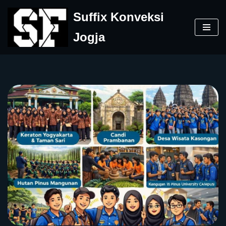
Suffix Konveksi
Skip
Jogja
to
content