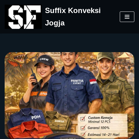
Suffix Konveksi
Skip
Jogja
to
content