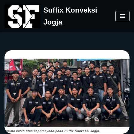
Suffix Konveksi
Skip
Jogja
to
content