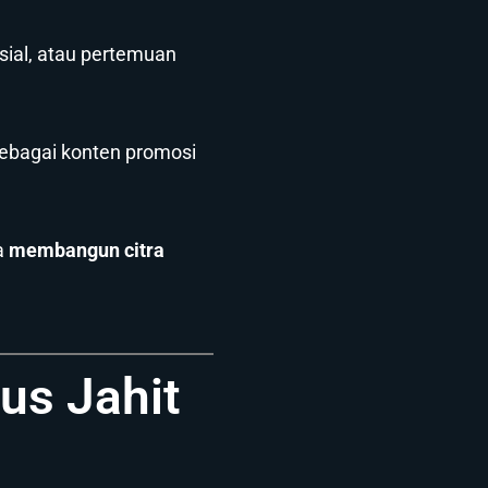
osial, atau pertemuan
sebagai konten promosi
a
membangun citra
us Jahit