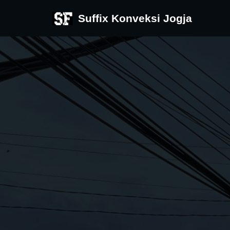
Suffix Konveksi Jogja
Skip
to
content