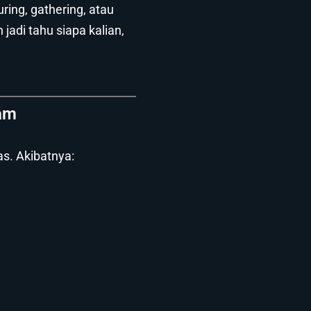
ing, gathering, atau
n jadi tahu siapa kalian,
am
s. Akibatnya: