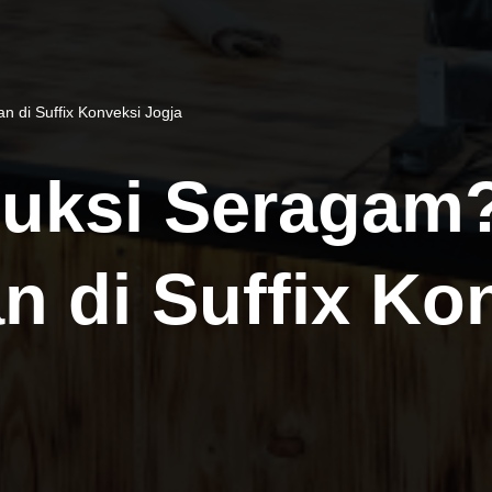
 di Suffix Konveksi Jogja
uksi Seragam?
 di Suffix Ko