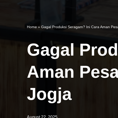
Home
»
Gagal Produksi Seragam? Ini Cara Aman Pesan
Gagal Prod
Aman Pesan
Jogja
August 22, 2025