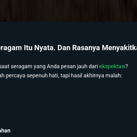
eragam Itu Nyata. Dan Rasanya Menyakitk
aat seragam yang Anda pesan jauh dari
ekspektasi
?
h percaya sepenuh hati, tapi hasil akhirnya malah:
ahan