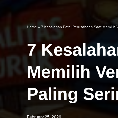
Home
»
7 Kesalahan Fatal Perusahaan Saat Memilih V
7 Kesalaha
Memilih Ve
Paling Seri
February 25, 2026