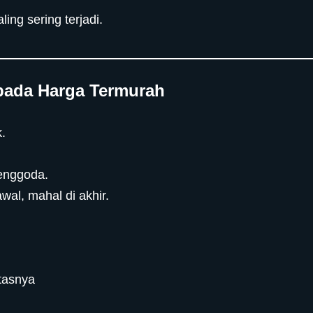
ing sering terjadi.
pada Harga Termurah
k.
enggoda.
awal, mahal di akhir.
tasnya