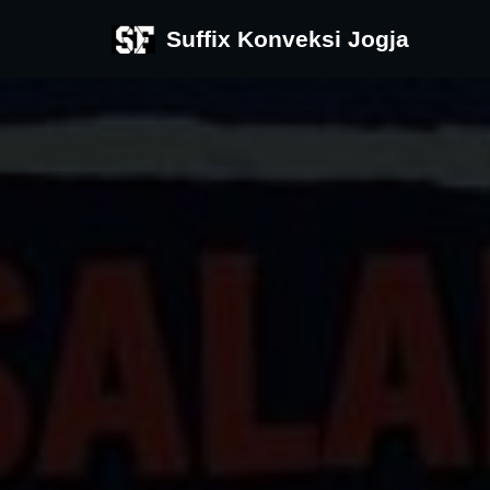
Suffix Konveksi Jogja
Skip
to
content