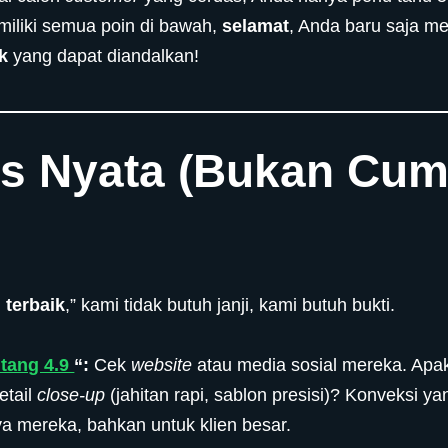
miliki semua poin di bawah,
selamat
, Anda baru saja 
k
yang dapat diandalkan!
tas Nyata (Bukan Cum
 terbaik
,” kami tidak butuh janji, kami butuh bukti.
ntang 4.9
“:
Cek
website
atau media sosial mereka. Ap
etail
close-up
(jahitan rapi, sablon presisi)? Konveksi y
a mereka, bahkan untuk klien besar.