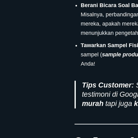
Berani Bicara Soal B
Misalnya, perbanding
mereka, apakah mere
menunjukkan pengetahu
Tawarkan Sampel Fisi
sampel (
sample produ
Anda!
Tips Customer:
S
testimoni di Goo
murah
tapi juga
k