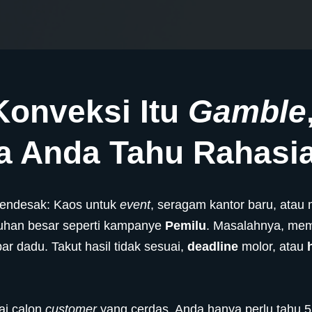
Konveksi Itu
Gamble
ka Anda Tahu Rahasi
endesak: Kaos untuk
event
, seragam kantor baru, atau
uhan besar seperti kampanye
Pemilu
. Masalahnya, memi
par dadu. Takut hasil tidak sesuai,
deadline
molor, atau
i calon
customer
yang cerdas, Anda hanya perlu tahu 5 