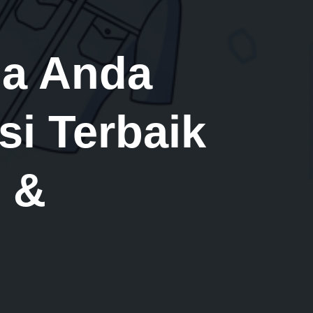
da Anda
i Terbaik
, &