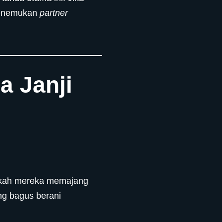
menemukan
partner
a Janji
akah mereka memajang
ang bagus berani