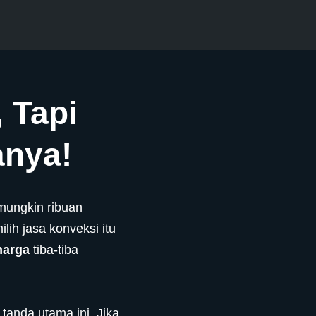
, Tapi
anya!
 mungkin ribuan
lih jasa konveksi itu
harga
tiba-tiba
tanda utama ini. Jika