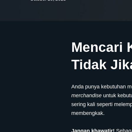
Mencari 
Tidak Ji
Anda punya kebutuhan m
merchandise
untuk kebut
sering kali seperti melem
membengkak.
Jangan khawatir!
Sebaga