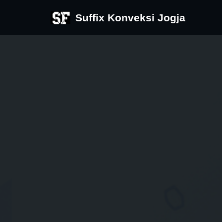
Suffix Konveksi Jogja
Skip
to
content