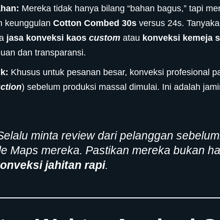
ahan:
Mereka tidak hanya bilang “bahan bagus,” tapi men
an keunggulan
Cotton Combed 30s
versus 24s. Tanyakan
ka
jasa konveksi kaos
custom
atau
konveksi kemeja 
an dan transparansi.
k:
Khusus untuk pesanan besar, konveksi profesional p
ction
) sebelum produksi massal dimulai. Ini adalah jam
elalu minta
review
dari pelanggan sebelumn
gle Maps mereka. Pastikan mereka bukan 
onveksi jahitan rapi
.