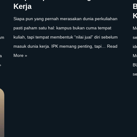
Kerja
B
K
Siapa pun yang pernah merasakan dunia perkuliahan
pasti paham satu hal: kampus bukan cuma tempat
M
kuliah, tapi tempat membentuk “nilai jual” diri sebelum
gam
se
masuk dunia kerja. IPK memang penting, tapi…
Read
id
More »
a
Mu
»
B
s