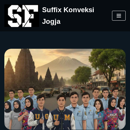
Suffix Konveksi
Skip
Jogja
to
content