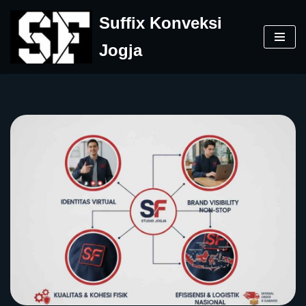
Suffix Konveksi
Skip
Jogja
to
content