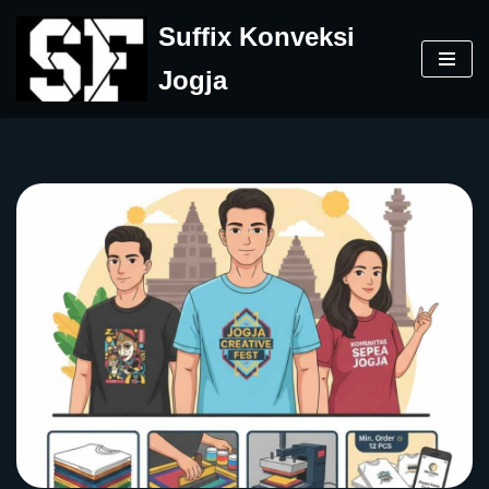
Suffix Konveksi
Skip
Jogja
to
content