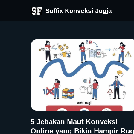
Suffix Konveksi Jogja
Skip
to
content
5 Jebakan Maut Konveksi
Online yang Bikin Hampir Rug