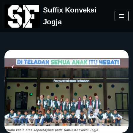
Suffix Konveksi
Skip
Jogja
to
content