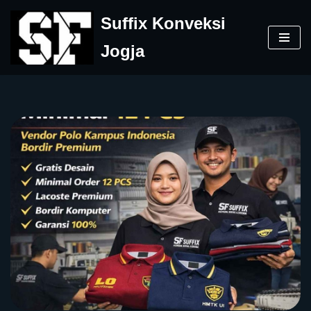
Suffix Konveksi
Skip
Jogja
to
content