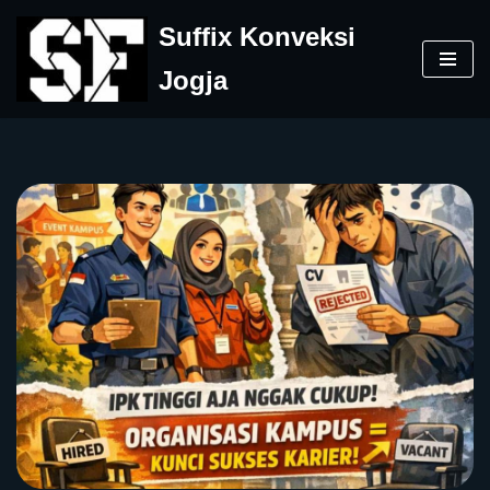
Suffix Konveksi
Skip
Jogja
to
content