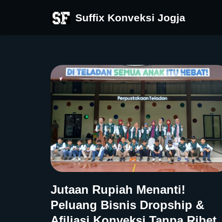
Suffix Konveksi Jogja
Skip
to
content
Jutaan Rupiah Menanti!
Peluang Bisnis Dropship &
Afiliasi Konveksi Tanpa Ribet,