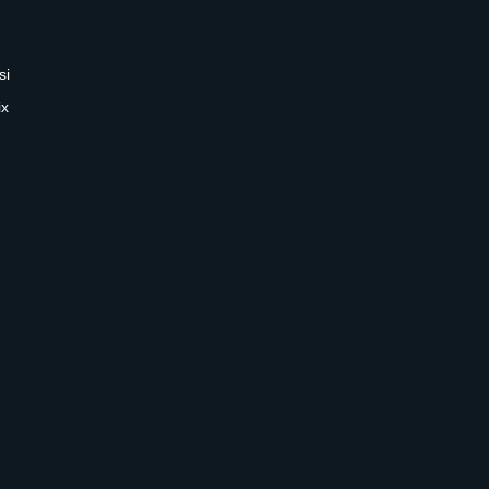
si
ix