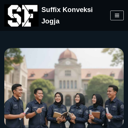
Suffix Konveksi
Skip
Jogja
to
content