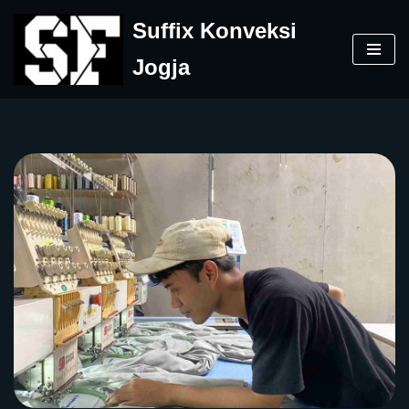
Suffix Konveksi
Skip
Jogja
to
content