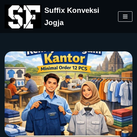
Suffix Konveksi
Skip
Jogja
to
content