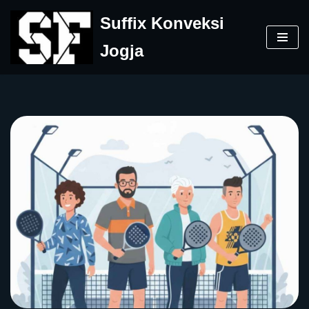
Suffix Konveksi
Skip
Jogja
to
content