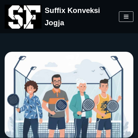
Suffix Konveksi
Skip
Jogja
to
content