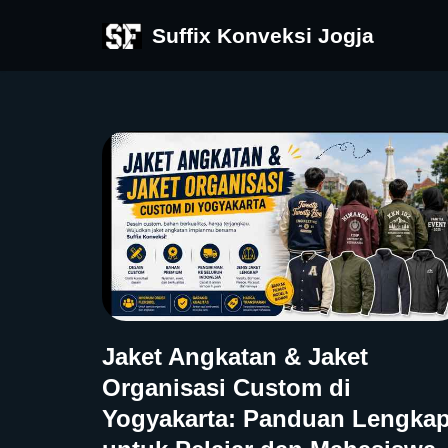
Suffix Konveksi Jogja
Skip
to
content
Jaket Angkatan & Jaket
Organisasi Custom di
Yogyakarta: Panduan Lengka