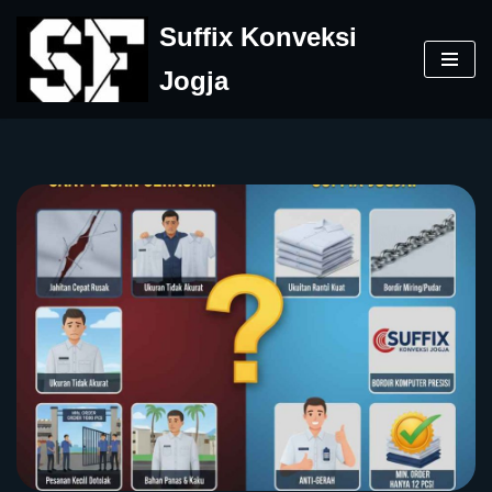
Suffix Konveksi
Skip
Jogja
to
content