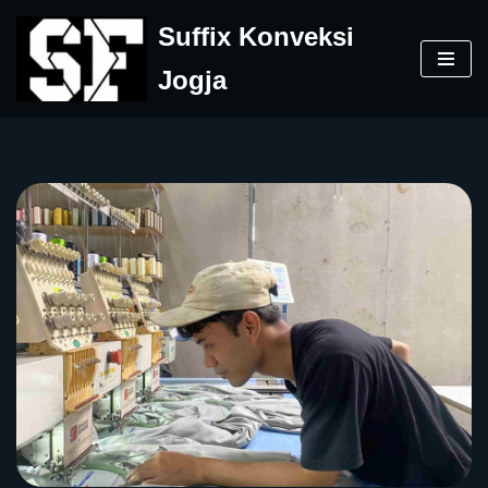
Suffix Konveksi
Skip
Jogja
to
content