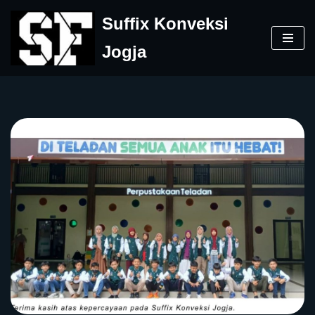
Suffix Konveksi
Skip
Jogja
to
content