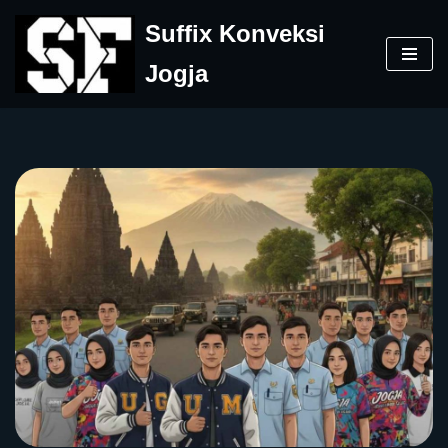
Suffix Konveksi
Skip
Jogja
to
content