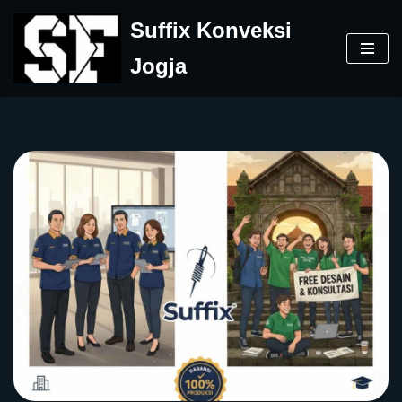
Suffix Konveksi
Skip
Jogja
to
content