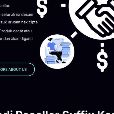
ler.
luruh isi desain
k urusan hak cipta.
roduk cacat atau
 dan akan diganti
ORE ABOUT US