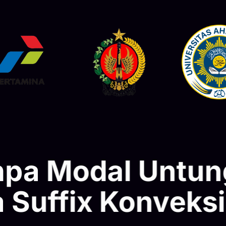
anpa Modal Untu
 Suffix Konveks