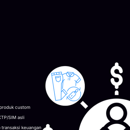
roduk custom
P/SIM asli
ransaksi keuangan