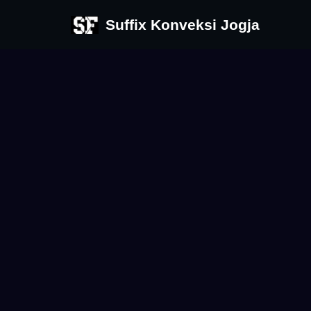
Suffix Konveksi Jogja
Skip
to
content