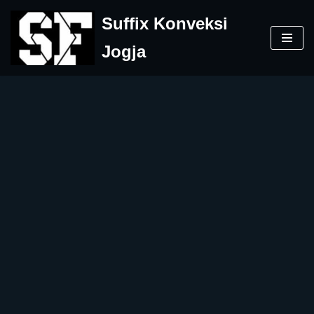
Suffix Konveksi
Skip
Jogja
to
content